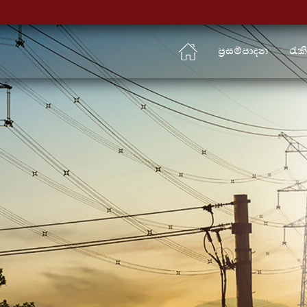
ප්‍රසම්පාදන
රැක