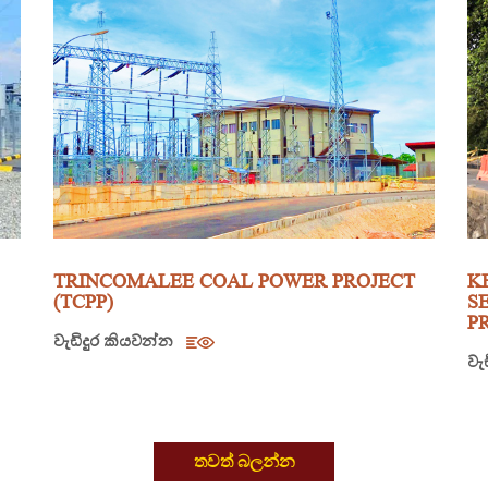
TRINCOMALEE COAL POWER PROJECT
K
(TCPP)
S
P
වැඩිදුර කියවන්න
වැ
තවත් බලන්න