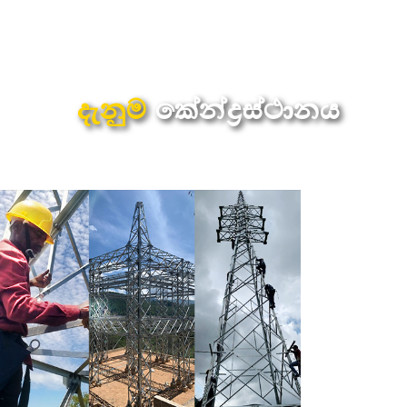
දැනුම
කේන්ද්‍රස්ථානය