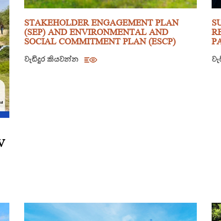
STAKEHOLDER ENGAGEMENT PLAN
S
(SEP) AND ENVIRONMENTAL AND
R
SOCIAL COMMITMENT PLAN (ESCP)
P
වැඩිදුර කියවන්න
වැ
V