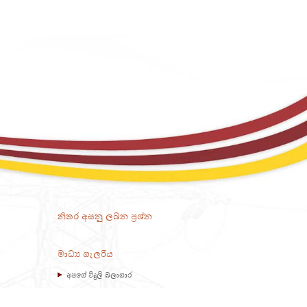
නිතර අසනු ලබන ප්‍රශ්න
මාධ්‍ය ගැලරිය
අපගේ විදුලි බලාගාර