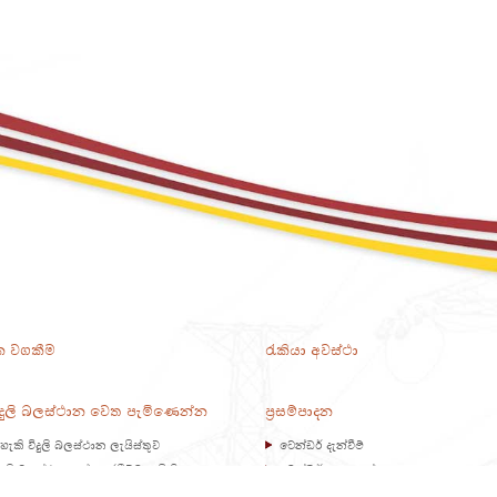
 වගකීම
රැකියා අවස්ථා
දුලි බලස්ථාන වෙත පැමිණෙන්න
ප්‍රසම්පාදන
හැකි විදුලි බලස්ථාන ලැයිස්තුව
ටෙන්ඩර් දැන්වීම්
දුලි බලස්ථානයක් නැරඹීමට පැමිණිය
ටෙන්ඩර් ප්‍රදානයන්
 කෙසේ ද?
ලංවිම පිරිවිතර පිළිබඳ ප්‍රමිති