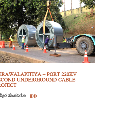
ERAWALAPITIYA – PORT 220KV
ECOND UNDERGROUND CABLE
ROJECT
ඩිදුර කියවන්න