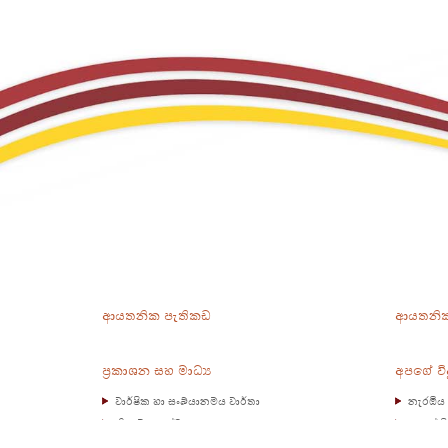
ආයතනික පැතිකඩ
ආයතනික
ප්‍රකාශන සහ මාධ්‍ය
අපගේ වි
වාර්ෂික හා සංඛ්යානමය වාර්තා
නැරඹිය 
නියාමන ලේඛන
අපගේ වි
හැක්කේ
සැලසුම් ලේඛන