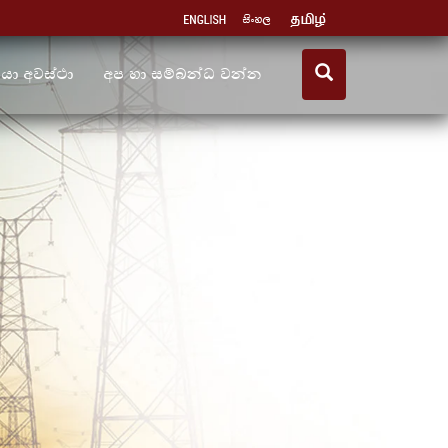
ියා අවස්ථා
අප හා සම්බන්ධ වන්න