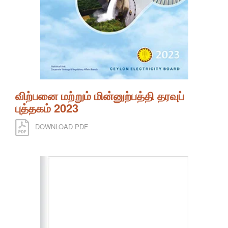
விற்பனை மற்றும் மின்னுற்பத்தி தரவுப்
புத்தகம் 2023
DOWNLOAD PDF