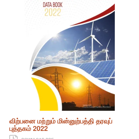
விற்பனை மற்றும் மின்னுற்பத்தி தரவுப்
புத்தகம் 2022