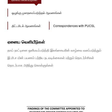
ஒழுங்கு முறைமைப்படுத்தல் ஆவணங்கள்
திட்டமிடல் ஆவணங்கள்
Correspondences with PUCSL
ஏனைய வெளியீடுகள்
தாய் நாட்டினை ஒளிமயப்படுத்தி இலங்கையரின் வாழ்வை வளப்படுத்தும்
இ.மி.ச யின் பயணம் பற்றிய நடவடிக்கைகள் மற்றும் தொடர்ச்சிகள்
தொடர்பாக அறிந்து கொள்ளுங்கள்