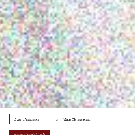
ஆண்டறிக்கைகள்
புள்ளிவிபர அறிக்கைகள்
ஏனைய வெளியீடுகள்