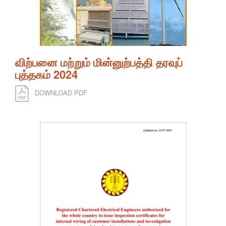
விற்பனை மற்றும் மின்னுற்பத்தி தரவுப்
புத்தகம் 2024
DOWNLOAD PDF