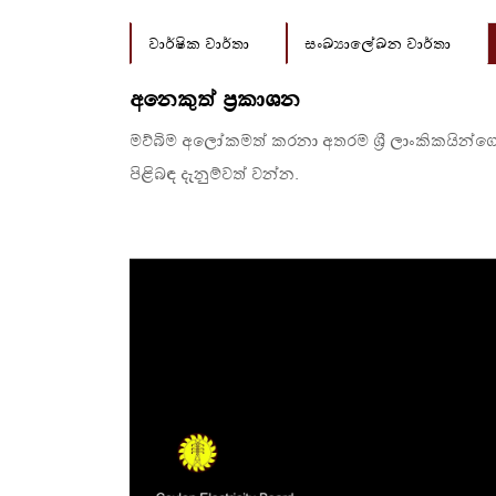
වාර්ෂික වාර්තා
සංඛ්‍යාලේඛන වාර්තා
අනෙකුත් ප්‍රකාශන
මව්බිම අලෝකමත් කරනා අතරම ශ්‍රී ලාංකිකයින්ගේ ද
පිළිබඳ දැනුම්වත් වන්න.