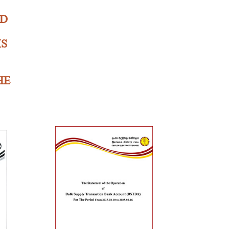
ND
MS
HE