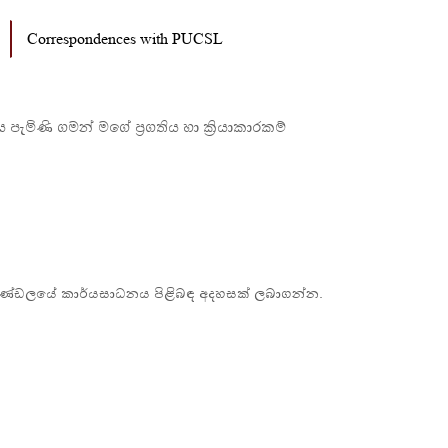
Correspondences with PUCSL
ැමිණි ගමන් මගේ ප්‍රගතිය හා ක්‍රියාකාරකම්
බල මණ්ඩලයේ කාර්යසාධනය පිළිබඳ අදහසක් ලබාගන්න.