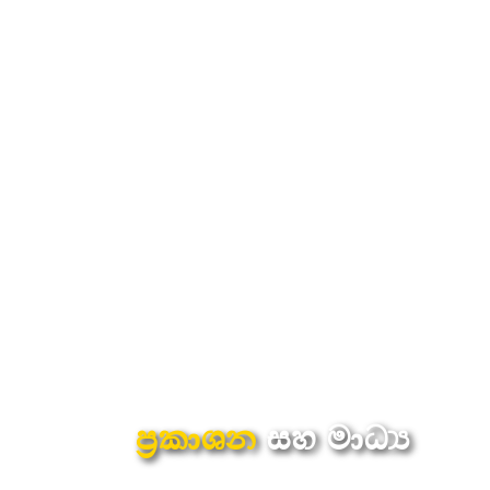
ප්‍රකාශන
සහ මාධ්‍ය