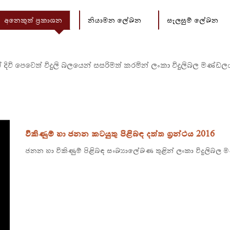
අනෙකුත් ප්‍රකාශන
නියාමන ලේඛන
සැලසුම් ලේඛන
ිවි පෙවෙත් විදුලි බලයෙන් සසරිමත් කරමින් ලංකා විදුලිබල මණ්ඩලය ප
විකිණුම් හා ජනන කටයුතු පිළිබඳ දත්ත ග්‍රන්ථය 2016
ජනන හා විකිණුම් පිළිබඳ සංඛ්‍යාලේඛණ තුළින් ලංකා විදුලි