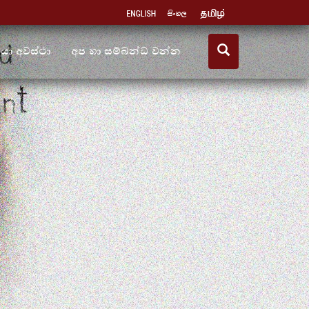
ියා අවස්ථා
අප හා සම්බන්ධ වන්න