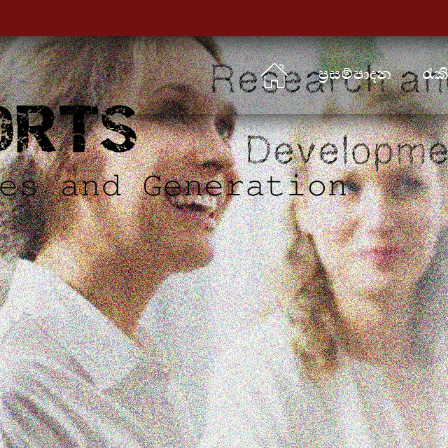
ප්‍රසම්පාදන
රැක