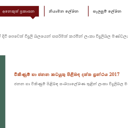
අනෙකුත් ප්‍රකාශන
නියාමන ලේඛන
සැලසුම් ලේඛන
ිවි පෙවෙත් විදුලි බලයෙන් සසරිමත් කරමින් ලංකා විදුලිබල මණ්ඩලය ප
විකිණුම් හා ජනන කටයුතු පිළිබඳ දත්ත ග්‍රන්ථය 2017
ජනන හා විකිණුම් පිළිබඳ සංඛ්‍යාලේඛණ තුළින් ලංකා විදුලි