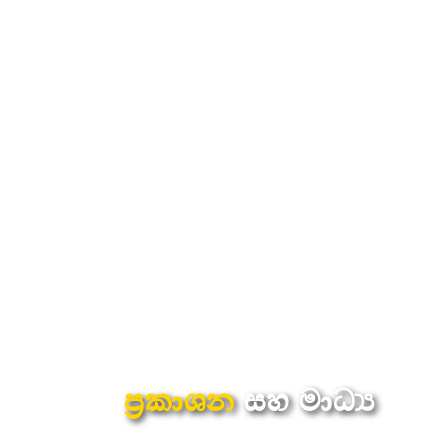
ප්‍රකාශන
සහ මාධ්‍ය