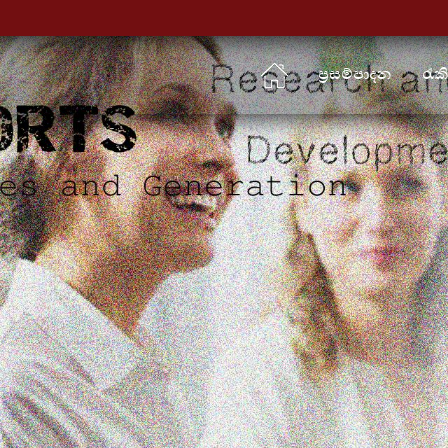
ප්‍රසම්පාදන
රැක