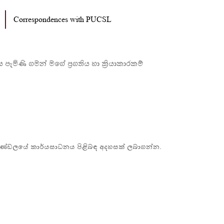
Correspondences with PUCSL
ැමිණි ගමන් මගේ ප්‍රගතිය හා ක්‍රියාකාරකම්
බල මණ්ඩලයේ කාර්යසාධනය පිළිබඳ අදහසක් ලබාගන්න.