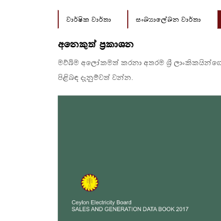
වාර්ෂික වාර්තා
සංඛ්‍යාලේඛන වාර්තා
අනෙකුත් ප්‍රකාශන
මව්බිම අලෝකමත් කරනා අතරම ශ්‍රී ලාංකිකයින්ගේ ද
පිළිබඳ දැනුම්වත් වන්න.