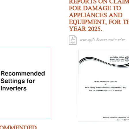
REPORTS ON CLAI
FOR DAMAGE TO
APPLIANCES AND
EQUIPMENT, FOR T
YEAR 2025.
ගොණුව බාගත කරගන්න
COMMENDED