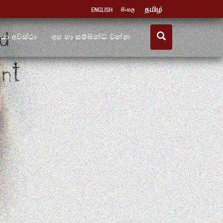
ියා අවස්ථා
අප හා සම්බන්ධ වන්න