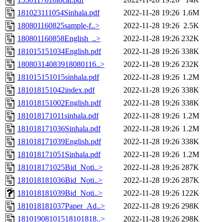
181023111054Sinhala.pdf
2022-11-28 19:26
1.6M
180801160825sample-f..>
2022-11-28 19:26
2.5K
180801160858English_..>
2022-11-28 19:26
232K
181015151034English.pdf
2022-11-28 19:26
338K
18080314083918080116..>
2022-11-28 19:26
232K
181015151015sinhala.pdf
2022-11-28 19:26
1.2M
181018151042index.pdf
2022-11-28 19:26
338K
181018151002English.pdf
2022-11-28 19:26
338K
181018171011sinhala.pdf
2022-11-28 19:26
1.2M
181018171036Sinhala.pdf
2022-11-28 19:26
1.2M
181018171039English.pdf
2022-11-28 19:26
338K
181018171051Sinhala.pdf
2022-11-28 19:26
1.2M
181018171025Bid_Noti..>
2022-11-28 19:26
287K
181018181036Bid_Noti..>
2022-11-28 19:26
287K
181018181039Bid_Noti..>
2022-11-28 19:26
122K
181018181037Paper_Ad..>
2022-11-28 19:26
298K
18101908101518101818..>
2022-11-28 19:26
298K