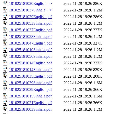
181025181020English_..>
2022-11-28 19:26
286K
181025181037Sinhala_..>
2022-11-28 19:26
1.2M
181025181029English.pdf
2022-11-28 19:26
286K
181025181053Sinhala.pdf
2022-11-28 19:26
1.2M
181025181037English.pdf
2022-11-28 19:26
327K
181025181028Sinhala.pdf
2022-11-28 19:26
1.2M
181025181047English.pdf
2022-11-28 19:26
327K
181025181010Sinhala.pdf
2022-11-28 19:26
1.2M
181025181056Sinhala.pdf
2022-11-28 19:26
1.2M
181025181014English.pdf
2022-11-28 19:26
327K
181025181014Sinhala.pdf
2022-11-28 19:26
829K
181025181035English.pdf
2022-11-28 19:26
208K
181025181039Sinhala.pdf
2022-11-28 19:26
1.6M
181025181039English.pdf
2022-11-28 19:26
366K
181025181015Sinhala.pdf
2022-11-28 19:26
1.6M
181025181021English.pdf
2022-11-28 19:26
366K
181025181003Sinhala.pdf
2022-11-28 19:26
1.2M